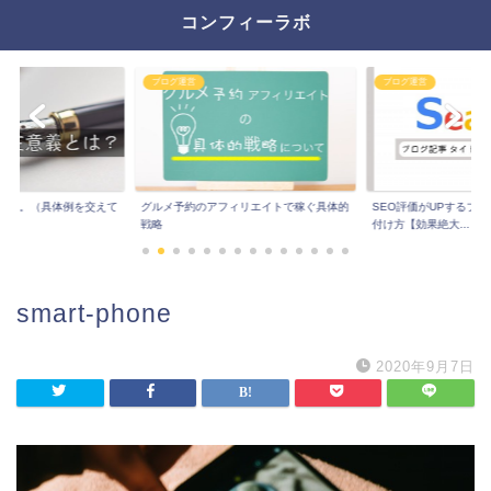
コンフィーラボ
ブログ運営
ブログ運営
とは。（具体例を交えて
グルメ予約のアフィリエイトで稼ぐ具体的
SEO評価がUPするブ
戦略
付け方【効果絶大...
smart-phone
2020年9月7日