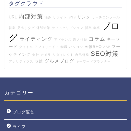
タグクラウド
内部対策
リンク
URL
悩み
リライト
SNS
サーチコンソール
ブロ
営業
見出しタグ
外部対策
ディスクリプション
新卒
集客
グ
ライティング
コラム
キーワ
アドセンス
新入社員
ード
マー
画像SEO
タイトル
アフィリエイト
転職
パソコン
ASP
SEO対策
ケティング
会社
カメラ
リダイレクト
自己啓発
グルメブログ
収益
アナリティクス
キーワードプランナー
カテゴリー
ブログ運営
ライフ