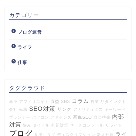
カテゴリー
ブログ運営
ライフ
仕事
タグクラウド
コラム
収益
新卒
アフィリエイト
SNS
営業
リダイレクト
SEO対策
リンク
会社
転職
アナリティクス
キーワード
内部
画像SEO
プランナー
パソコン
アドセンス
自己啓発
対策
悩み
タイトル
外部対策
サーチコンソール
リライト
ブログ
ライ
見出しタグ
ディスクリプション
新入社員