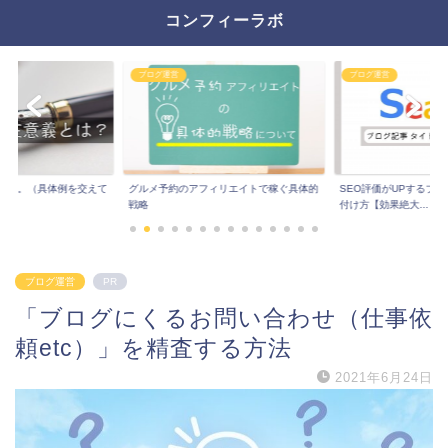
コンフィーラボ
ブログ運営
ブログ運営
とは。（具体例を交えて
グルメ予約のアフィリエイトで稼ぐ具体的
SEO評価がUPするブ
戦略
付け方【効果絶大...
ブログ運営
PR
「ブログにくるお問い合わせ（仕事依
頼etc）」を精査する方法
2021年6月24日