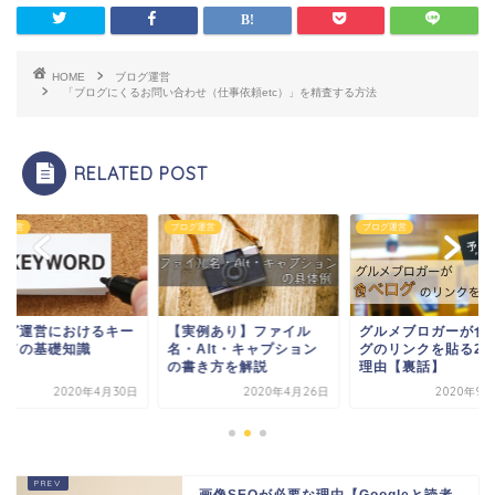
HOME
ブログ運営
「ブログにくるお問い合わせ（仕事依頼etc）」を精査する方法
RELATED POST
グ運営
ブログ運営
ブログ運営
ログ運営におけるキー
【実例あり】ファイル
グルメブロガーが食
ードの基礎知識
名・Alt・キャプション
グのリンクを貼る2
の書き方を解説
理由【裏話】
2020年4月30日
2020年4月26日
2020年9月