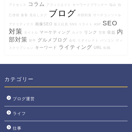
コラム
アドセンス
アフィリエイト
キーワードプランナー
悩み
自
ブログ
己啓発
集客
見出しタグ
外部対策
サーチコンソール
SEO
画像SEO
アナリティクス
新入社員
SNS
リライト
ASP
対策
内
マーケティング
リンク
収益
タイトル
カメラ
営業
部対策
グルメブログ
新卒
会社
リダイレクト
パソコン
ディ
ライティング
キーワード
URL
スクリプション
転職
カテゴリー
ブログ運営
ライフ
仕事