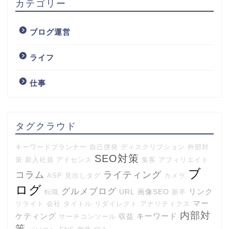
カテゴリー
ブログ運営
ライフ
仕事
タグクラウド
キーワードプランナー
自己啓発
ディスクリプション
外部対
SEO対策
策
新入社員
アドセンス
集客
アフィリエイト
ブ
コラム
ライティング
ASP
見出しタグ
カメラ
ログ
グルメブログ
リンク
URL
画像SEO
転職
新卒
マー
リライト
会社
タイトル
リダイレクト
アナリティクス
内部対
ケティング
キーワード
収益
サーチコンソール
策