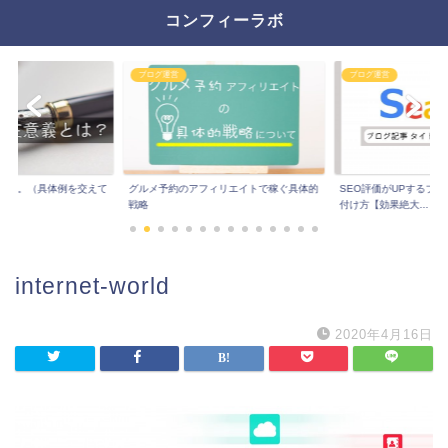
コンフィーラボ
ブログ運営
ブログ運営
とは。（具体例を交えて
グルメ予約のアフィリエイトで稼ぐ具体的
SEO評価がUPするブ
戦略
付け方【効果絶大...
internet-world
2020年4月16日