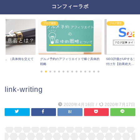
コンフィーラボ
ブログ運営
ブログ運営
とは。（具体例を交えて
グルメ予約のアフィリエイトで稼ぐ具体的
SEO評価がUPするブ
戦略
付け方【効果絶大...
link-writing
2020年4月16日
/
2020年7月17日