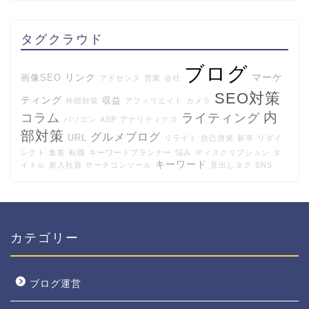
タグクラウド
ブログ
リンク
マーケ
画像SEO
アドセンス
営業
会社
SEO対策
ティング
収益
外部対策
アフィリエイト
カメラ
内
コラム
ライティング
パソコン
ASP
アナリティクス
部対策
グルメブログ
URL
リライト
自己啓発
新卒
リダイ
レクト
集客
転職
キーワードプランナー
悩み
ディスクリプション
タ
キーワード
イトル
新入社員
サーチコンソール
見出しタグ
SNS
カテゴリー
ブログ運営