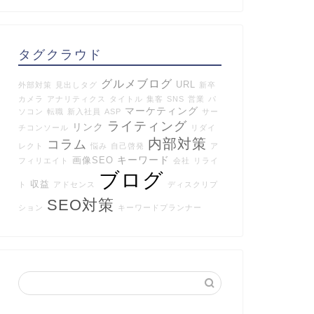
タグクラウド
グルメブログ
URL
外部対策
見出しタグ
新卒
カメラ
アナリティクス
タイトル
集客
SNS
営業
パ
マーケティング
ソコン
転職
新入社員
ASP
サー
ライティング
リンク
チコンソール
リダイ
内部対策
コラム
レクト
悩み
自己啓発
ア
キーワード
画像SEO
フィリエイト
会社
リライ
ブログ
収益
ト
アドセンス
ディスクリプ
SEO対策
ション
キーワードプランナー