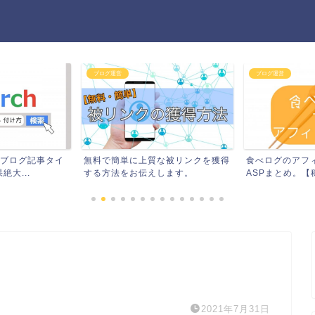
ブログ運営
ブログ運営
るブログ記事タイ
無料で簡単に上質な被リンクを獲得
食べログのアフ
大...
する方法をお伝えします。
ASPまとめ。【稼
2021年7月31日