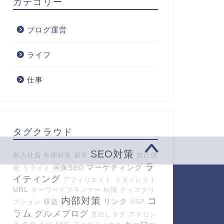
カテゴリー
ブログ運営
ライフ
仕事
タグクラウド
SEO対策
新入社員
外部対策
新卒
自己啓
ラ
マーケティング
画像SEO
発
リライト
イティング
アフィリエイト
リダイレクト
定ページ
URL
キーワードプランナー
転職
ディスクリ
内部対策
コ
リンク
収益
プション
ASP
ラム
グルメブログ
問い合わせフォーム
見出しタグ
アドセン