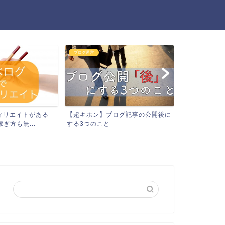
ブログ運営
ブログ運営
ィリエイトがある
【超キホン】ブログ記事の公開後に
SEOライテ
ぎ方も無...
する3つのこと
イントで解説