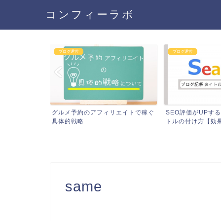
コンフィーラボ
ブログ運営
ブログ運営
は。（具体例を
グルメ予約のアフィリエイトで稼ぐ
SEO評価がUPす
具体的戦略
トルの付け方【効果絶
same