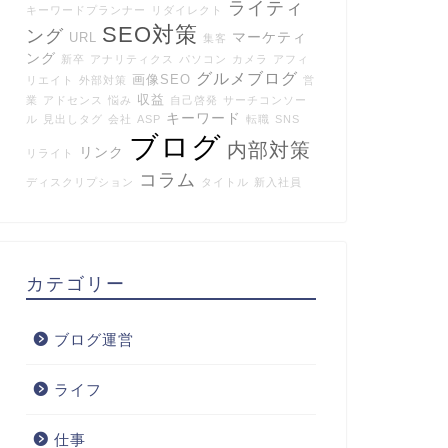
ライティ
キーワードプランナー
リダイレクト
SEO対策
ング
マーケティ
URL
集客
ング
新卒
アナリティクス
パソコン
カメラ
アフィ
グルメブログ
画像SEO
リエイト
外部対策
営
収益
業
アドセンス
悩み
自己啓発
サーチコンソー
キーワード
ル
見出しタグ
会社
ASP
転職
SNS
ブログ
内部対策
リンク
リライト
コラム
ディスクリプション
タイトル
新入社員
カテゴリー
ブログ運営
ライフ
仕事