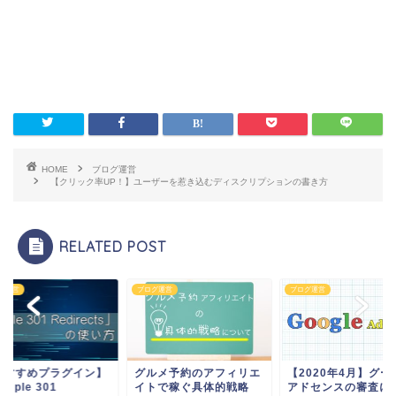
HOME
ブログ運営
【クリック率UP！】ユーザーを惹き込むディスクリプションの書き方
RELATED POST
グ運営
ブログ運営
ブログ運営
おすすめプラグイン】
グルメ予約のアフィリエ
【2020年4月】グー
imple 301
イトで稼ぐ具体的戦略
アドセンスの審査に