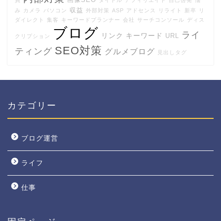
画像SEO
員
タイトル
アフィリエイト
自己啓発
悩
収益
み
カメラ
パソコン
外部対策
ASP
アドセンス
リライト
新卒
リ
ダイレクト
集客
キーワードプランナー
会社
サーチコンソール
ディス
ブログ
ライ
リンク
キーワード
URL
クリプション
SEO対策
ティング
グルメブログ
見出しタグ
カテゴリー
ブログ運営
ライフ
仕事