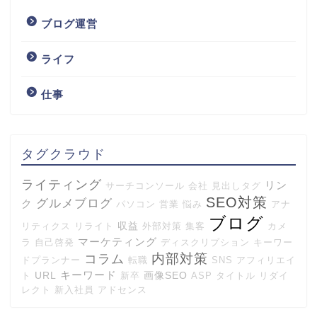
ブログ運営
ライフ
仕事
タグクラウド
ライティング
リン
サーチコンソール
会社
見出しタグ
SEO対策
グルメブログ
ク
パソコン
営業
悩み
アナ
ブログ
収益
リティクス
リライト
外部対策
集客
カメ
マーケティング
ラ
自己啓発
ディスクリプション
キーワー
内部対策
コラム
ドプランナー
転職
SNS
アフィリエイ
キーワード
URL
画像SEO
ト
新卒
ASP
タイトル
リダイ
レクト
新入社員
アドセンス