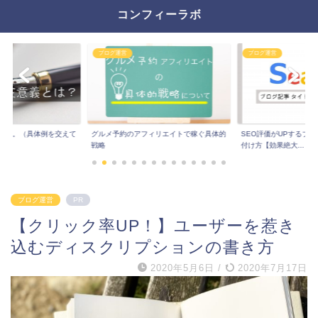
コンフィーラボ
ブログ運営
ブログ運営
とは。（具体例を交えて
グルメ予約のアフィリエイトで稼ぐ具体的
SEO評価がUPするブ
戦略
付け方【効果絶大...
ブログ運営
PR
【クリック率UP！】ユーザーを惹き
込むディスクリプションの書き方
2020年5月6日
/
2020年7月17日